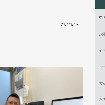
す
2024/07/08
お
イ
メ
大
更