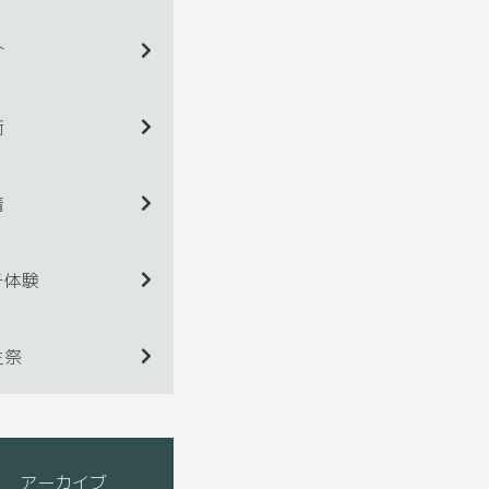
介
術
着
チ体験
生祭
アーカイブ