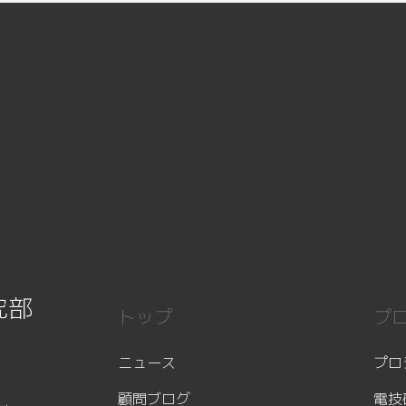
究部
トップ
プ
ニュース
プロ
顧問ブログ
電技