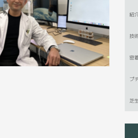
紹
技
密
プ
芝