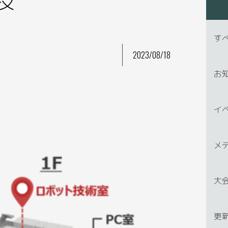
す
2023/08/18
お
イ
メ
大
更