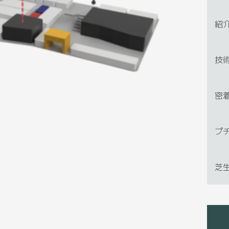
紹
技
密
プ
芝