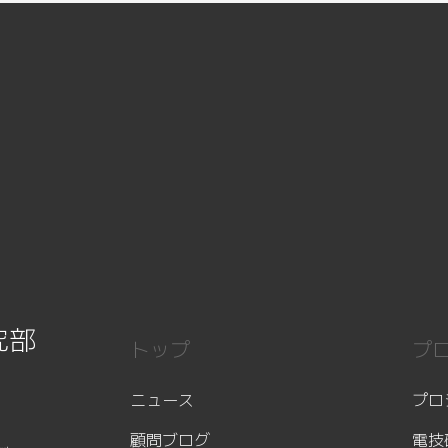
究部
トップ
プ
ニュース
プロ
顧問ブログ
電技