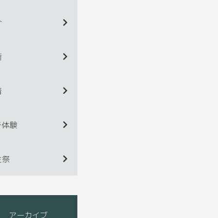
介
術
着
チ体験
生祭
アーカイブ