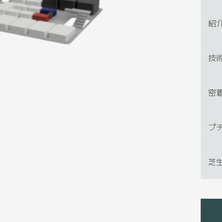
紹
技
密
プ
芝