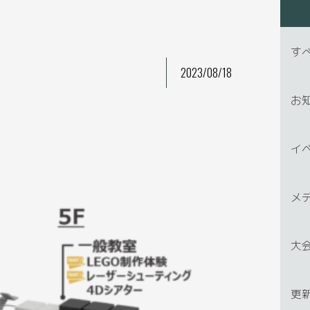
す
2023/08/18
お
イ
メ
大
更