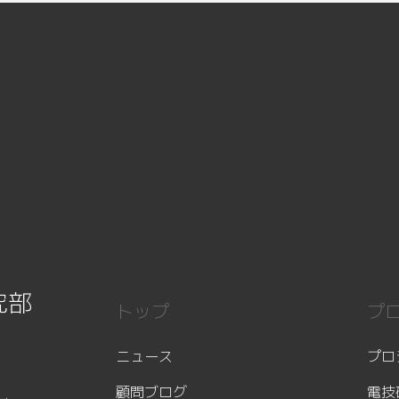
究部
トップ
プ
ニュース
プロ
顧問ブログ
電技