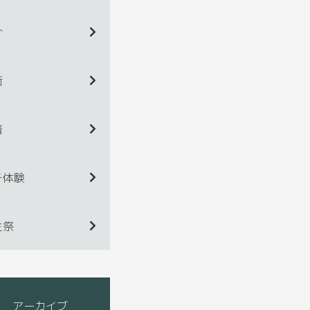
介
術
着
チ体験
生祭
アーカイブ