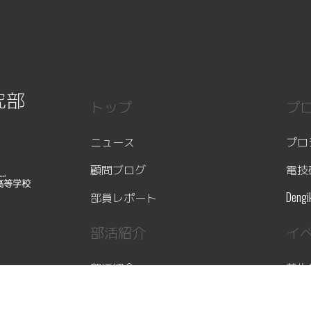
究部
トップ
プ
ニュース
プロ
顧問ブログ
電技
部員レポート
Dengi
部活紹介
イ
部活紹介
芝生
写真ギャラリー
イベ