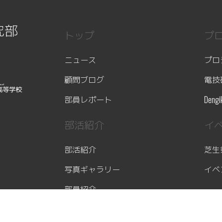
究部
トップ
プ
ニュース
プロ
顧問ブログ
電技
部員レポート
Dengi
部活紹介
イ
部活紹介
芝生
写真ギャラリー
イベ
部員紹介
活
オンライン見学
活動