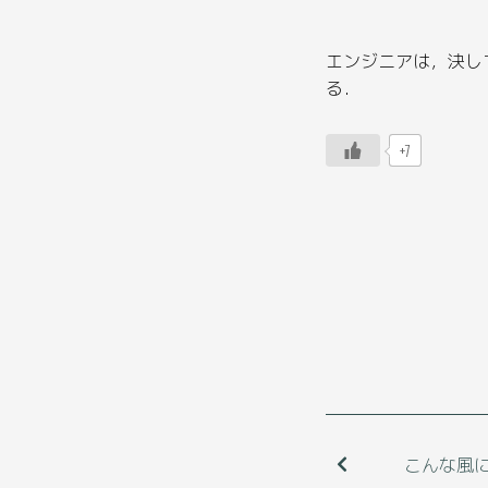
エンジニアは，決し
る．
+7
こんな風