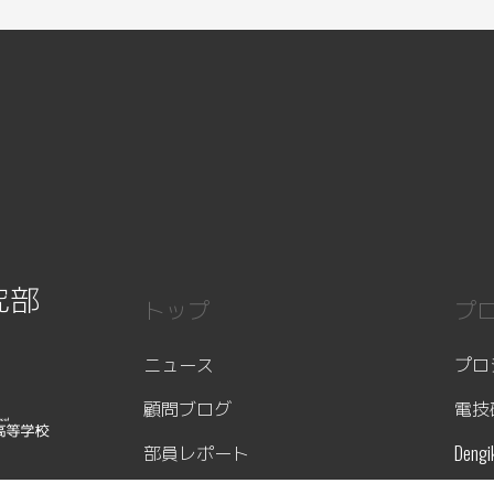
究部
トップ
プ
ニュース
プロ
顧問ブログ
電技
部員レポート
Dengi