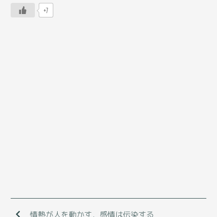
+7
情熱が人を動かす，感情は伝染する