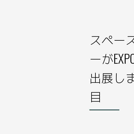
スペー
ーがEXP
出展しま
目