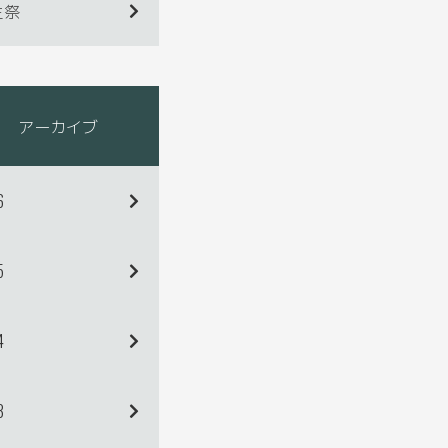
生祭
アーカイブ
6
5
4
3