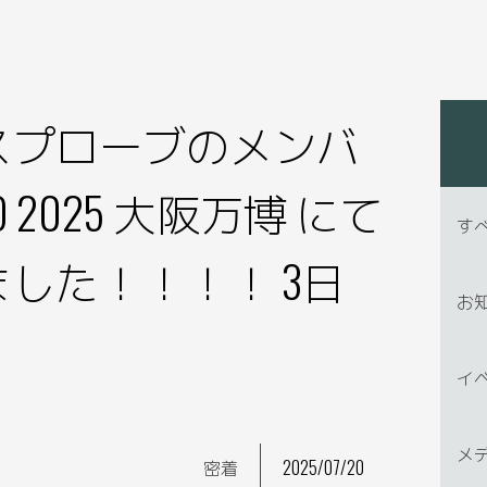
スプローブのメンバ
O 2025 大阪万博 にて
す
した！！！！ 3日
お
イ
メ
密着
2025/07/20