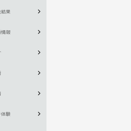
会結果
新情報
介
術
着
チ体験