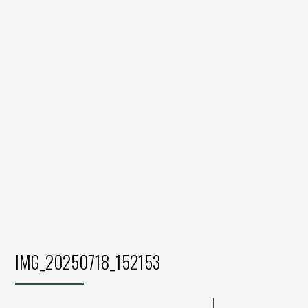
IMG_20250718_152153