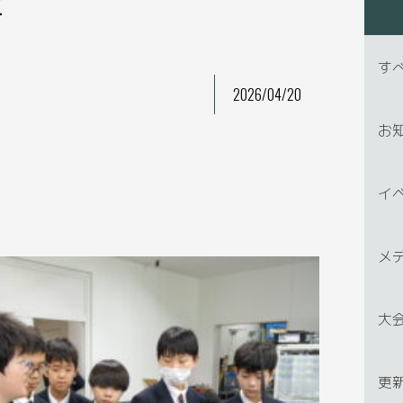
す
2026/04/20
お
イ
メ
大
更