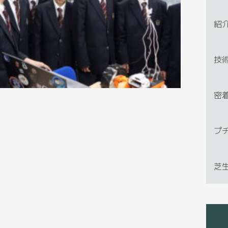
紹
技
密
プ
芝