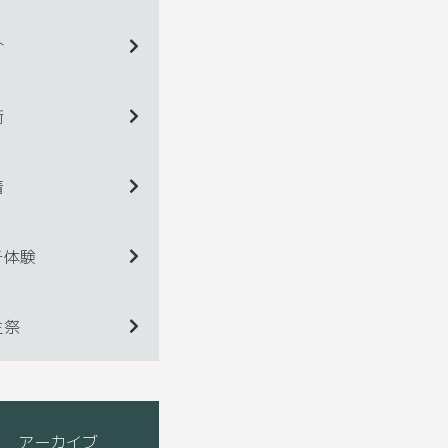
介
術
着
チ体験
生祭
アーカイブ