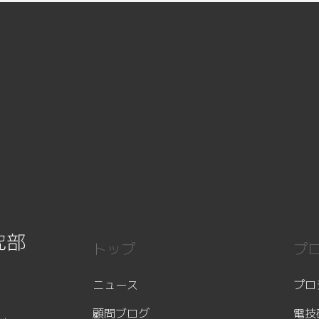
究部
トップ
プ
ニュース
プロ
顧問ブログ
電技