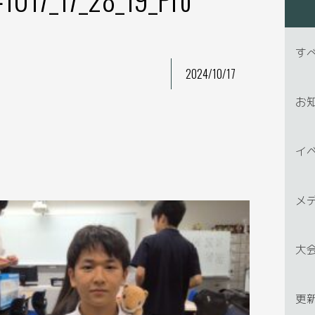
す
2024/10/17
お
イ
メ
大
更