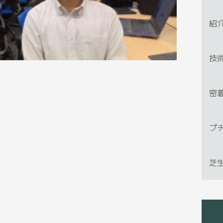
紹
技
密
プ
芝