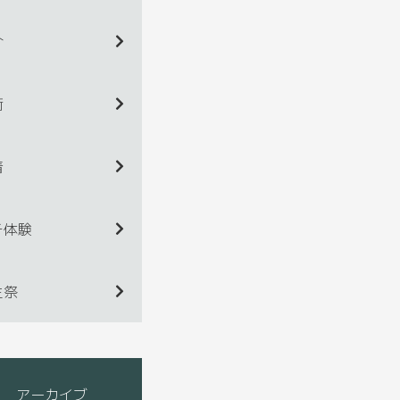
介
術
着
チ体験
生祭
アーカイブ