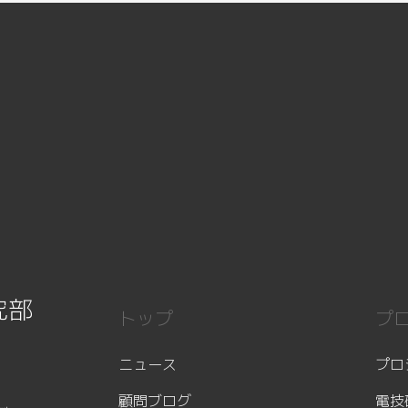
究部
トップ
プ
ニュース
プロ
顧問ブログ
電技