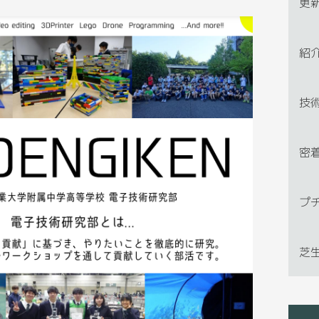
更
紹
技
密
プ
芝