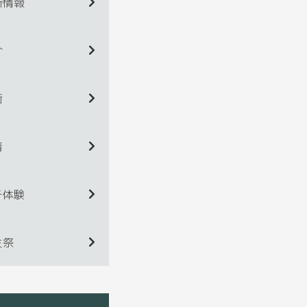
新情報
介
術
着
チ体験
生祭