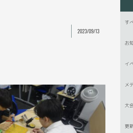
す
2023/09/13
お
イ
メ
大
更