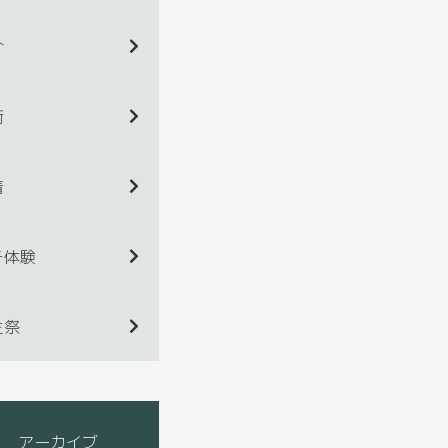
介
術
着
チ体験
生祭
アーカイブ