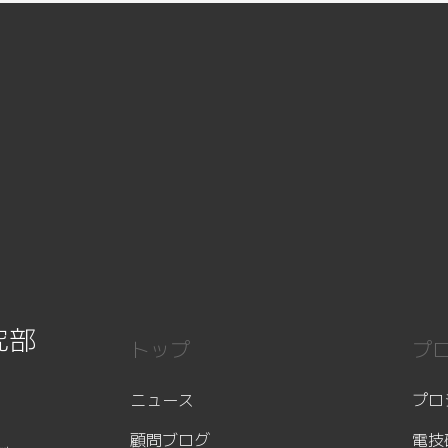
究部
トップ
プ
ニュース
プロ
顧問ブログ
電技