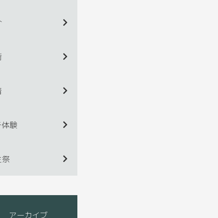
介
術
着
チ体験
生祭
アーカイブ