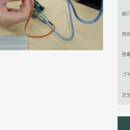
紹
技
密
プ
芝