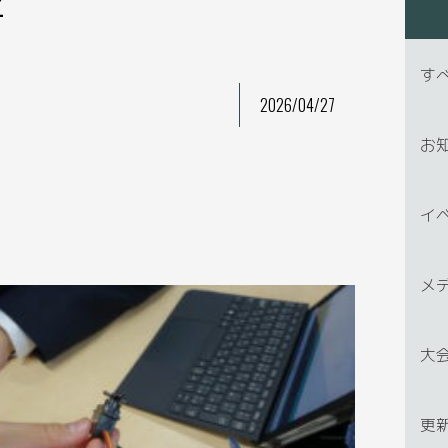
す
2026/04/27
お
イ
メ
大
更