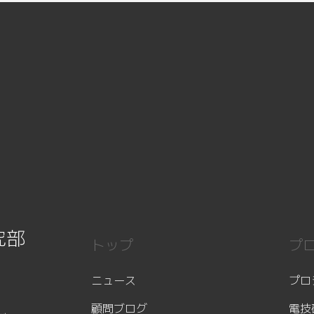
究部
トップ
プ
ニュース
プロ
顧問ブログ
電技