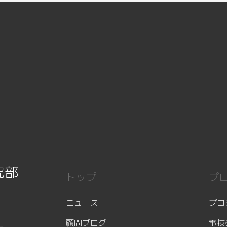
究部
トップ
プ
ニュース
プロ
顧問ブログ
電技