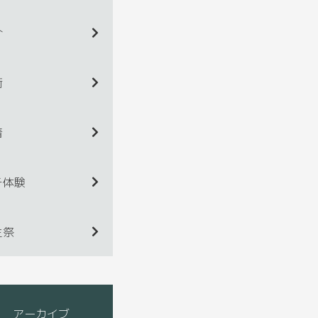
介
術
着
チ体験
生祭
アーカイブ