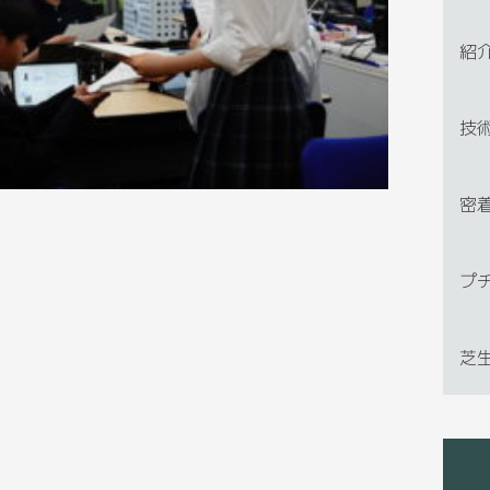
紹
技
密
プ
芝