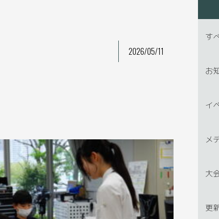
す
2026/05/11
お
イ
メ
大
更