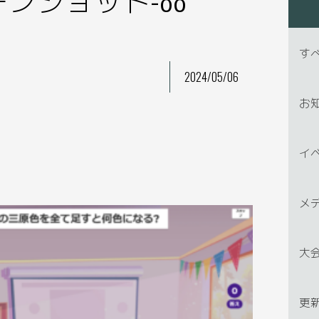
す
2024/05/06
お
イ
メ
大
更