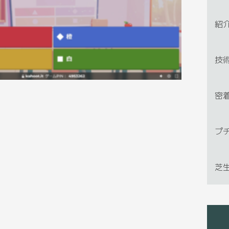
紹
技
密
プ
芝