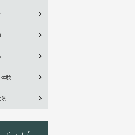
介
術
着
チ体験
生祭
アーカイブ