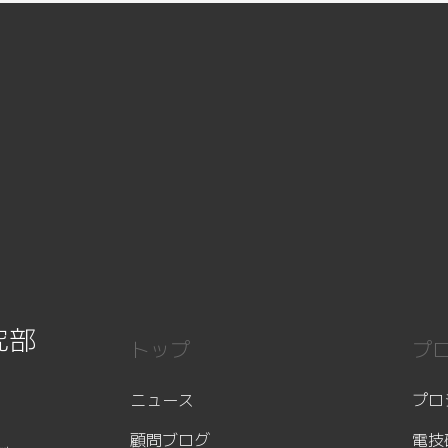
究部
トップ
プ
ニュース
プロ
顧問ブログ
電技