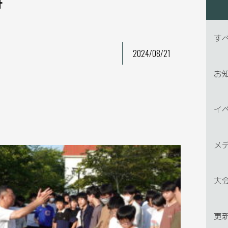
す
2024/08/21
お
イ
メ
大
更