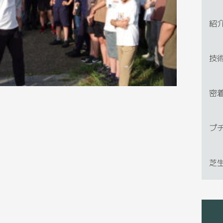
紹
技
密
プ
芝