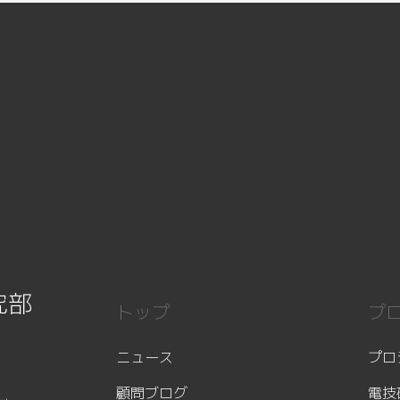
究部
トップ
プ
ニュース
プロ
顧問ブログ
電技