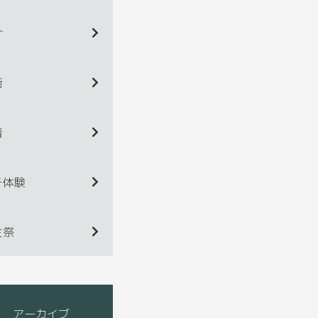
介
術
着
チ体験
生祭
アーカイブ