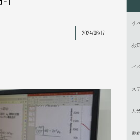
す
2024/06/17
お
イ
メ
大
更