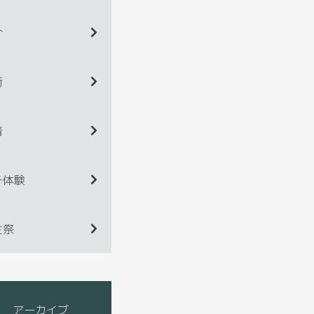
介
術
着
チ体験
生祭
アーカイブ