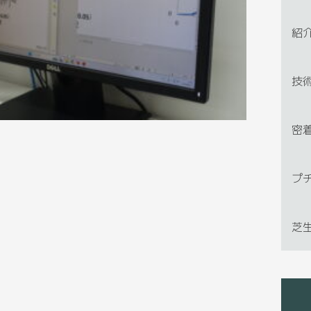
紹
技
密
プ
芝