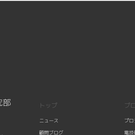
究部
トップ
プ
ニュース
プロ
顧問ブログ
電技