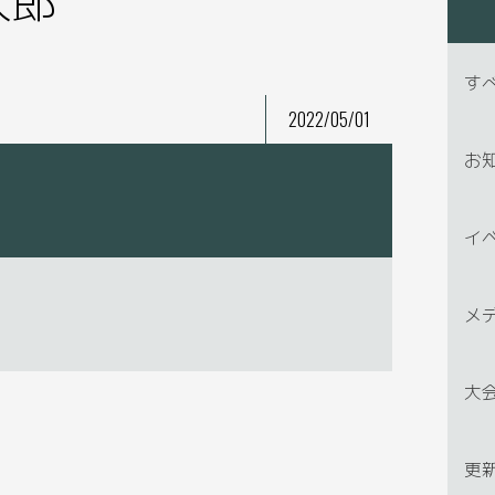
す
2022/05/01
お
イ
メ
大
更