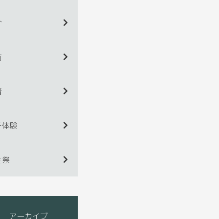
介
術
着
チ体験
生祭
アーカイブ