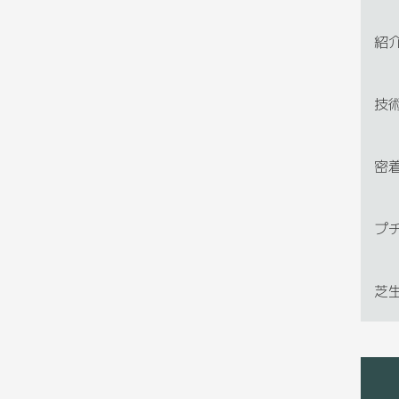
紹
技
密
プ
芝