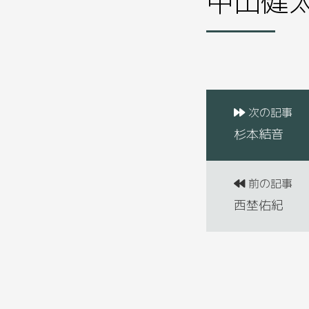
次の記事
杉本結音
前の記事
西埜佑紀