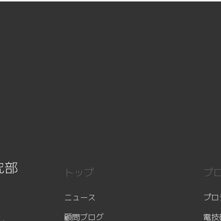
究部
トップ
プ
ニュース
プロ
顧問ブログ
電技