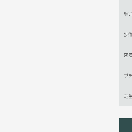
紹
技
密
プ
芝