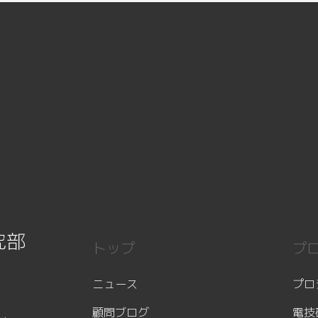
究部
トップ
プ
ニュース
プロ
顧問ブログ
電技