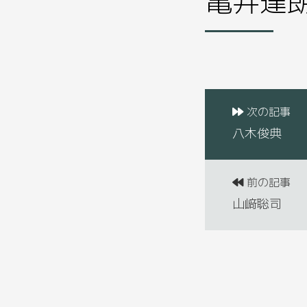
次の記事
八木俊典
前の記事
山﨑聡司