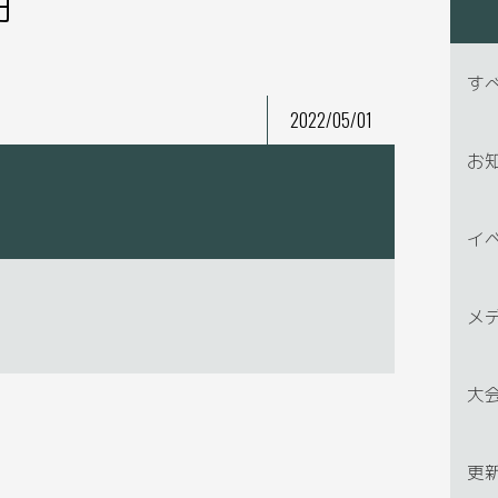
す
2022/05/01
お
イ
メ
大
更