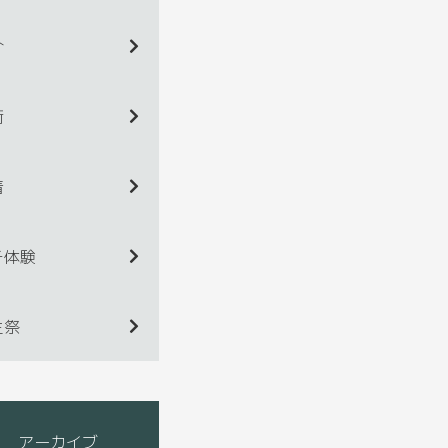
介
術
着
チ体験
生祭
アーカイブ