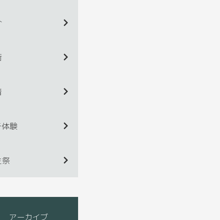
介
術
着
チ体験
生祭
アーカイブ