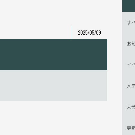
す
2025/05/09
お
イ
メ
大
更