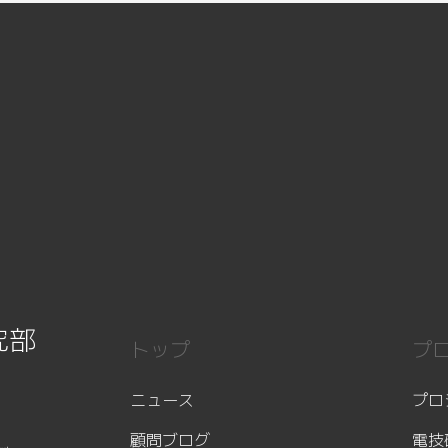
究部
トップ
プ
ニュース
プロ
顧問ブログ
電技