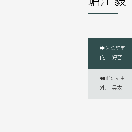
次の記事
向山 海音
前の記事
外川 昊太