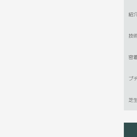
紹
技
密
プ
芝