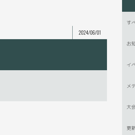
す
2024/06/01
お
イ
メ
大
更