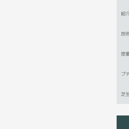
紹
技
密
プ
芝