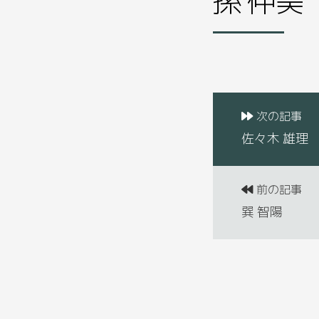
次の記事
佐々木 雄理
前の記事
巽 智陽