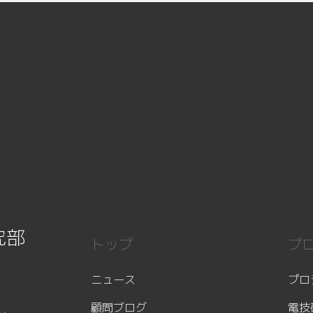
究部
トップ
プ
ニュース
プロ
顧問ブログ
電技