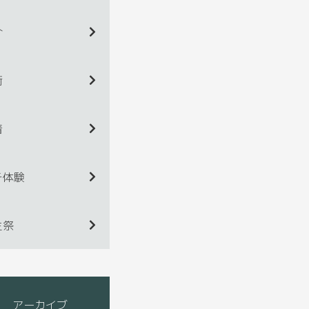
介
術
着
チ体験
生祭
アーカイブ