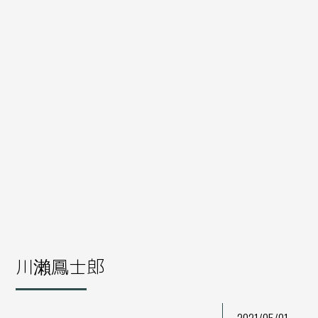
川瀨鳳士郎