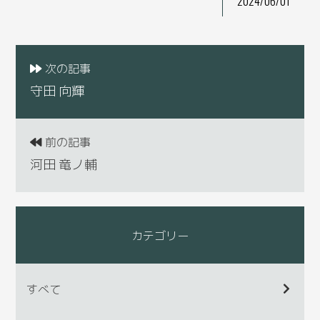
2024/06/01
次の記事
守田 向輝
前の記事
河田 竜ノ輔
カテゴリー
すべて