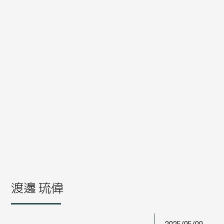
渡邊 琉偉