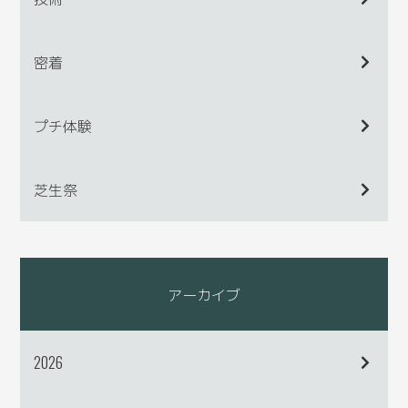
密着
プチ体験
芝生祭
アーカイブ
2026