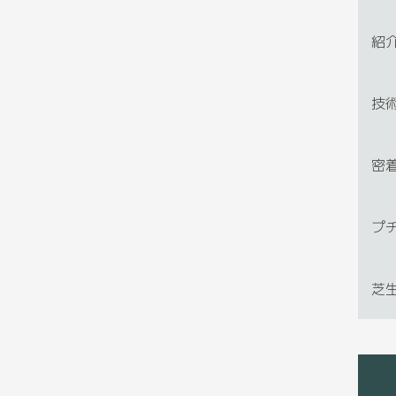
紹
技
密
プ
芝