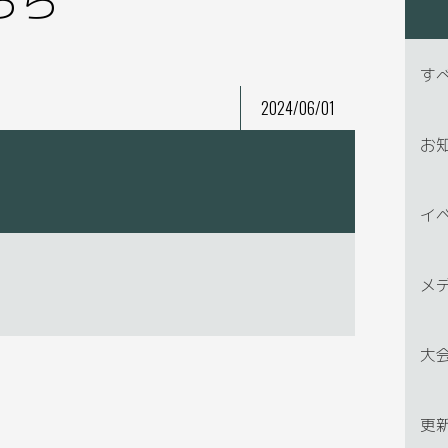
す
2024/06/01
お
イ
メ
大
更