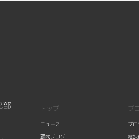
究部
トップ
プ
ニュース
プロ
顧問ブログ
電技