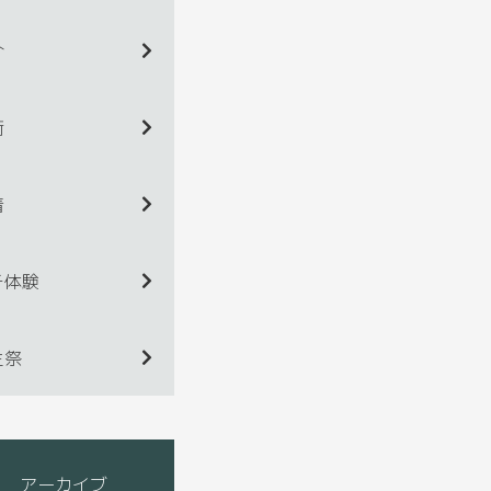
介
術
着
チ体験
生祭
アーカイブ