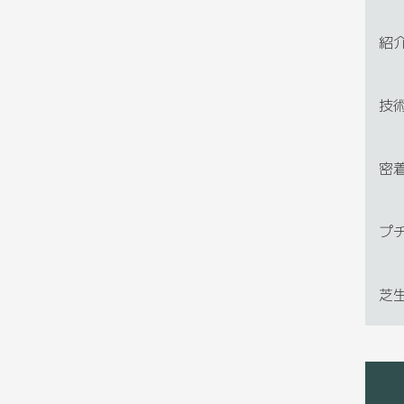
紹
技
密
プ
芝