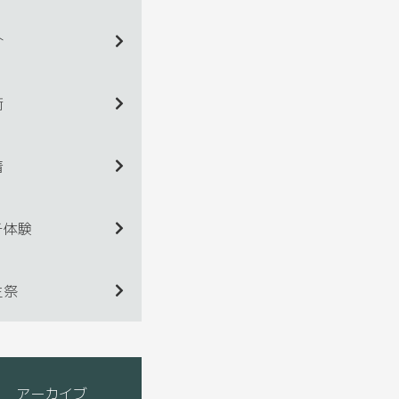
介
術
着
チ体験
生祭
アーカイブ