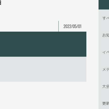
す
2022/05/01
お
イ
メ
大
更