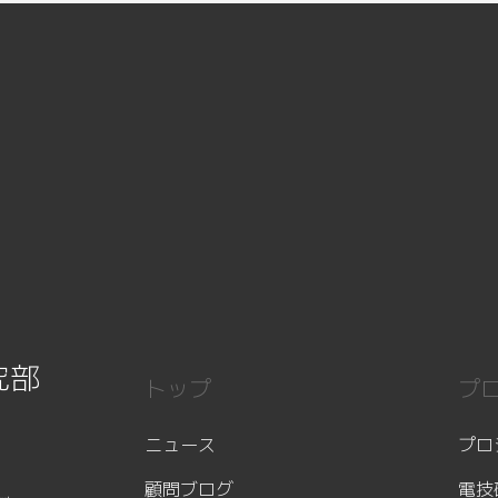
究部
トップ
プ
ニュース
プロ
顧問ブログ
電技