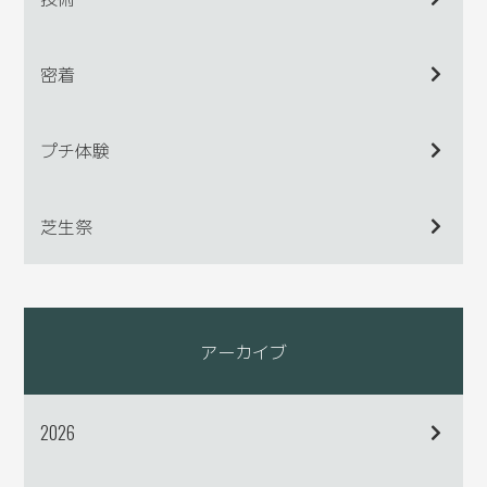
密着
プチ体験
芝生祭
アーカイブ
2026