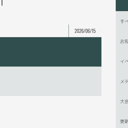
す
2026/06/15
お
イ
メ
大
更