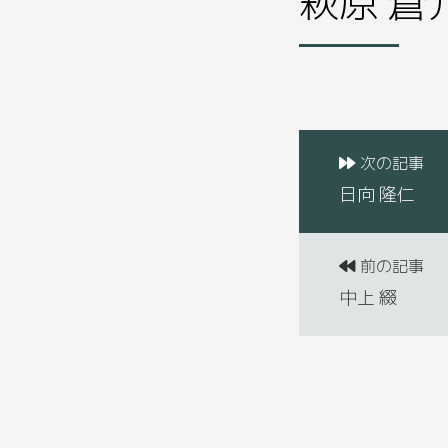
次の記事
日向 隆仁
前の記事
中上 綴