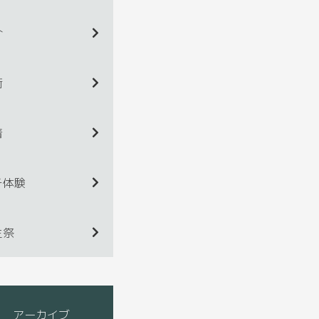
介
術
着
チ体験
生祭
アーカイブ