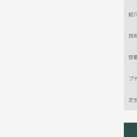
紹
技
密
プ
芝