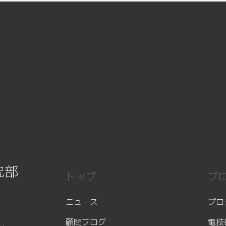
究部
トップ
プ
ニュース
プロ
顧問ブログ
電技