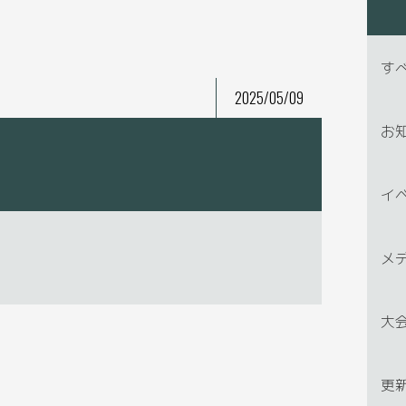
す
2025/05/09
お
イ
メ
大
更