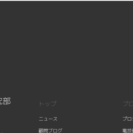
究部
トップ
プ
ニュース
プロ
顧問ブログ
電技