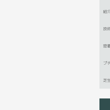
紹
技
密
プ
芝