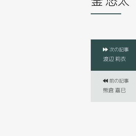
次の記事
渡辺 莉衣
前の記事
熊倉 嘉巳