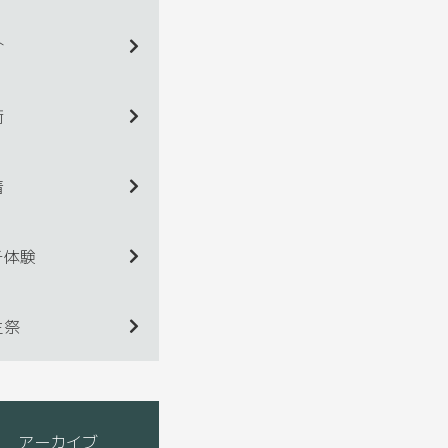
介
術
着
チ体験
生祭
アーカイブ