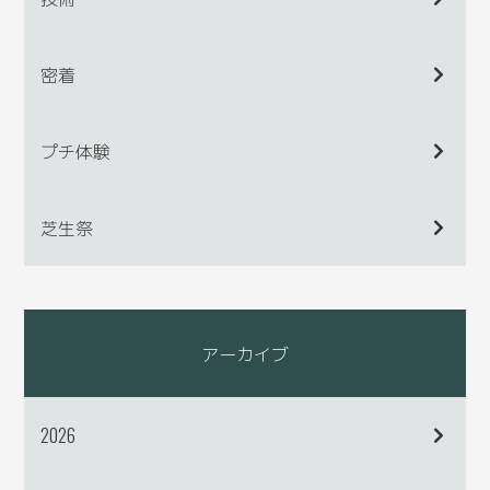
密着
プチ体験
芝生祭
アーカイブ
2026