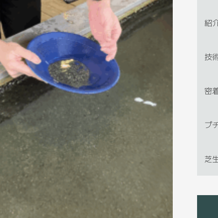
紹
技
密
プ
芝