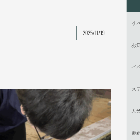
す
2025/11/19
お
イ
メ
大
更