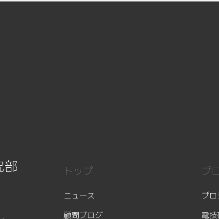
究部
トップ
プ
ニュース
プロ
顧問ブログ
電技