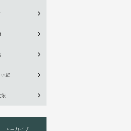
介
術
着
チ体験
生祭
アーカイブ