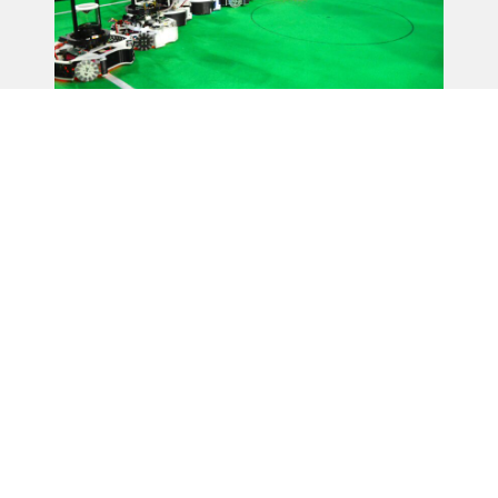
競技結果
対戦相手
スコア
結果
1戦目
Munako Artemis
6-5
WIN
2戦目
Aperture
7-2
WIN
3戦目
Robotronic
1-3
LOSE
4戦目
Roboticus FC
4-11
LOSE
5戦目
XLC-Captur
11-1
WIN
6戦目
Ikaro
9-8
WIN