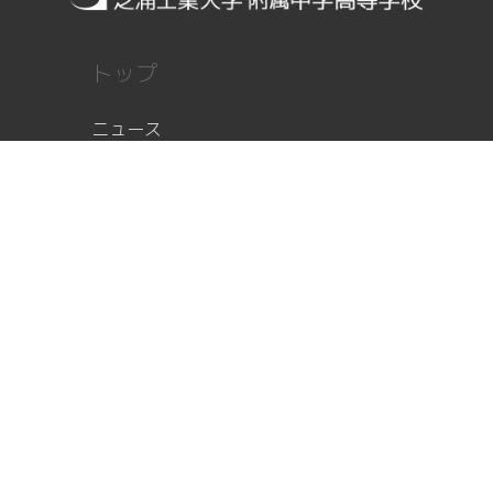
トップ
ニュース
顧問ブログ
部員レポート
部活紹介
部活紹介
写真ギャラリー
部員紹介
オンライン見学