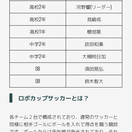
高校2年
河野響(リーダー)
高校2年
見崎成
高校1年
檜垣葵
中学2年
政田和奏
中学2年
大槻明日加
OB
須田晃弘
OB
鈴木智大
ロボカップサッカーとは？
各チーム２台で構成されており、通常のサッカーと
同様に相手ゴールにボールを入れて得点を競う競技
です。ボールからは赤外線が発光されており、それ