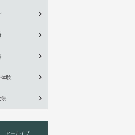
介
術
着
チ体験
生祭
アーカイブ