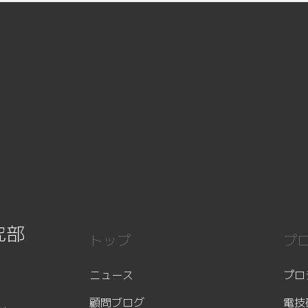
究部
トップ
プ
ニュース
プロ
顧問ブログ
電技