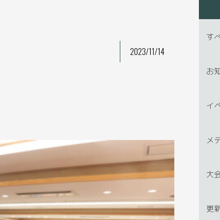
す
2023/11/14
お
イ
メ
大
更