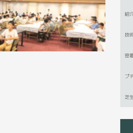
紹
技
密
プ
芝