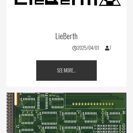
LieBerth
2025/04/01
7
SEE MORE...