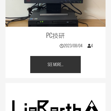
PC技研
2023/08/04
4
SEE MORE...