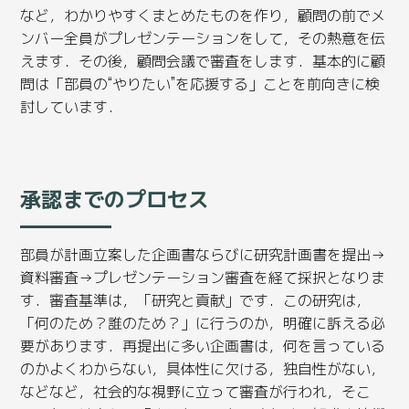
など，わかりやすくまとめたものを作り，顧問の前でメ
ンバー全員がプレゼンテーションをして，その熱意を伝
えます．その後，顧問会議で審査をします．基本的に顧
問は「部員の“やりたい”を応援する」ことを前向きに検
討しています．
承認までのプロセス
部員が計画立案した企画書ならびに研究計画書を提出→
資料審査→プレゼンテーション審査を経て採択となりま
す．審査基準は，「研究と貢献」です．この研究は，
「何のため？誰のため？」に行うのか，明確に訴える必
要があります．再提出に多い企画書は，何を言っている
のかよくわからない，具体性に欠ける，独自性がない，
などなど，社会的な視野に立って審査が行われ，そこ