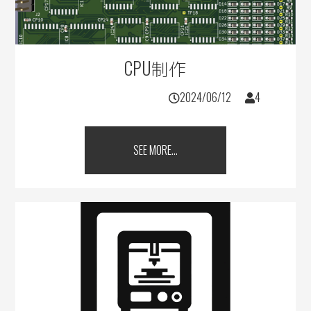
CPU制作
2024/06/12
4
SEE MORE...