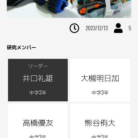
2023/12/13
5
研究メンバー
井口礼雄
大槻明日加
中学3年
中学3年
高橋優友
熊谷侑大
中学3年
中学3年