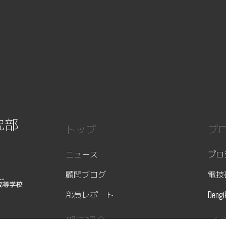
究部
トップ
プ
ニュース
プロ
顧問ブログ
電技
部員レポート
Dengi
部活紹介
イ