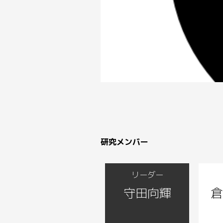
研究メンバー
守田向輝
倉