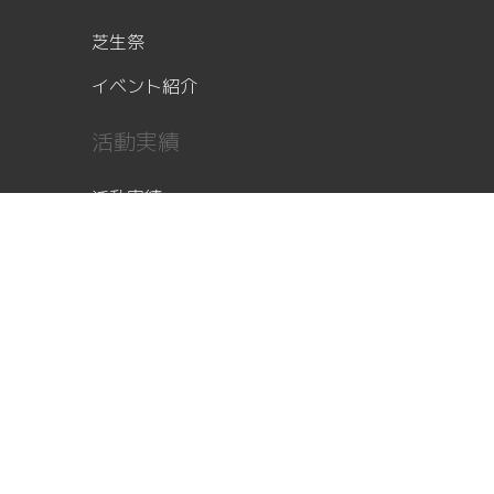
芝生祭
イベント紹介
活動実績
活動実績
その他
メンバーズサイト
定期読者用登録フォーム
Oi_DENGIKEN（ロボカップ）