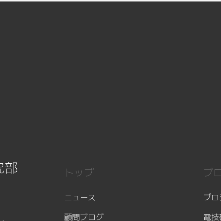
究部
トップ
プ
ニュース
プロ
顧問ブログ
電技