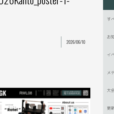
す
お
2026/06/10
イ
メ
大
更