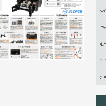
紹
技
密
プ
芝