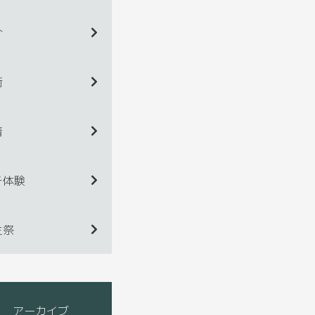
介
術
着
チ体験
生祭
アーカイブ