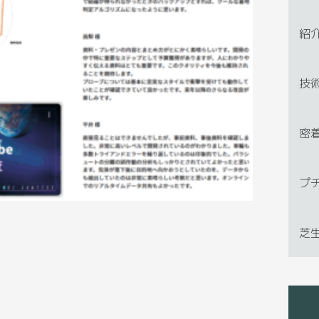
紹
技
密
プ
芝