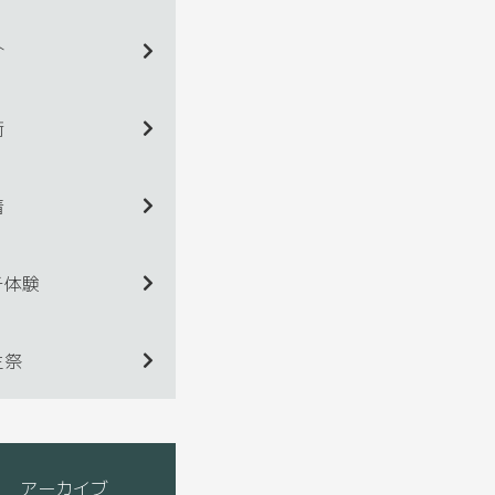
介
術
着
チ体験
生祭
アーカイブ