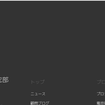
究部
トップ
プ
ニュース
プロ
顧問ブログ
電技