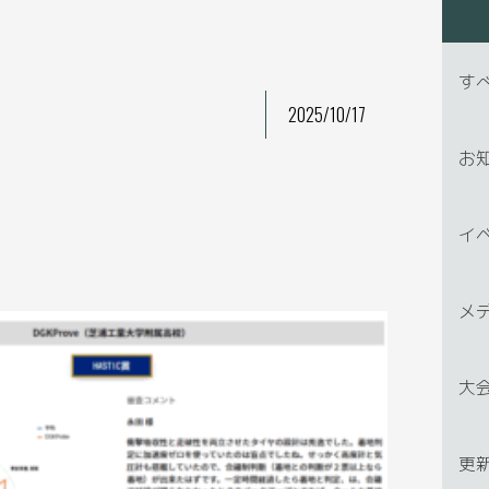
す
2025/10/17
お
イ
メ
大
更