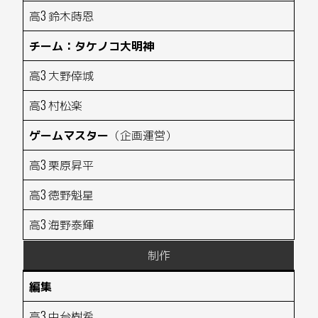
高3 鈴木蒔恩
チーム：タケノコ大明神
高3 大野倖城
高3 村松楽
ゲームマスター
（企画運営）
高3 栗原昇平
高3 徳野魁星
高3 海野泰輝
制作
編集
高3 中台樹希