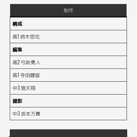
制作
構成
高1 鈴木悠花
編集
高2 弓削勇人
高1 寺田健留
中3 施天翔
撮影
中3 坂本万貴