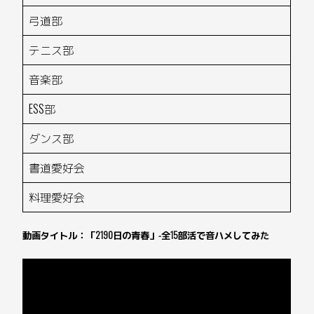
弓道部
テニス部
音楽部
ESS部
ダンス部
書道愛好会
料理愛好会
動画タイトル：「2190日の青春」-全15部活で音ハメしてみた