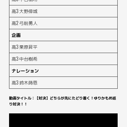
高3 大野倖城
高2 弓削勇人
企画
高3 栗原昇平
高3 中台樹希
ナレーション
高3 鈴木蒔恩
動画タイトル：【対決】どちらが先にたどり着く！ゆりかもめ巡
り対決！！