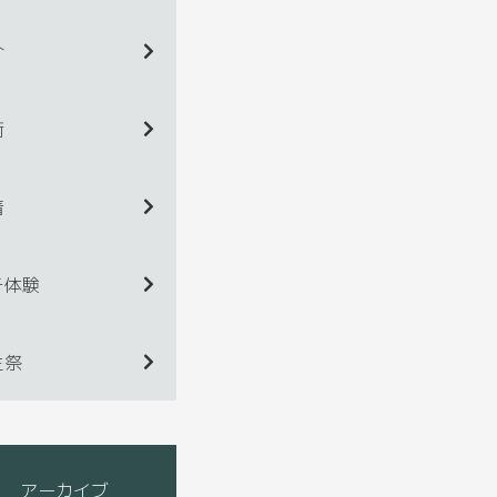
介
術
着
チ体験
生祭
アーカイブ