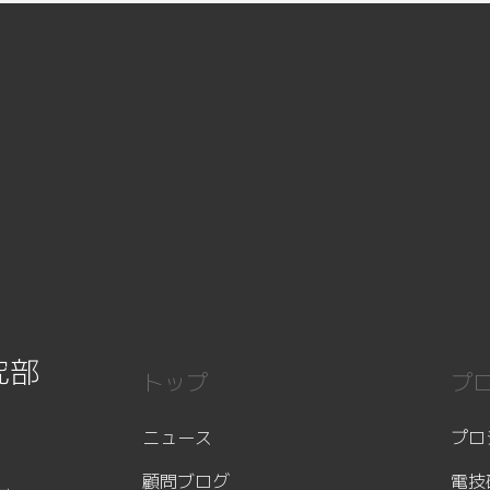
究部
トップ
プ
ニュース
プロ
顧問ブログ
電技