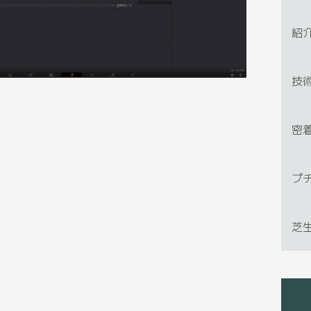
紹
技
密
プ
芝