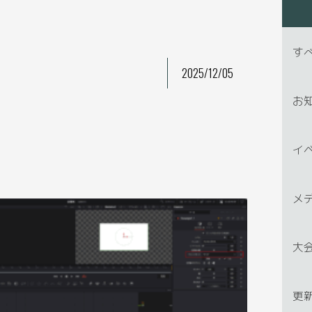
す
2025/12/05
お
イ
メ
大
更