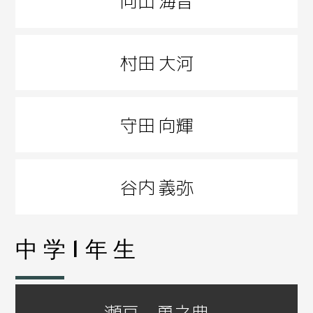
村田 大河
守田 向輝
谷内 義弥
中学1年生
瀬戸 勇之典