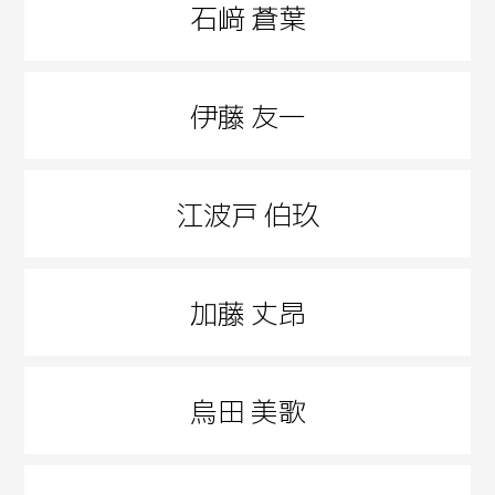
石﨑 蒼葉
伊藤 友一
江波戸 伯玖
加藤 丈昂
烏田 美歌