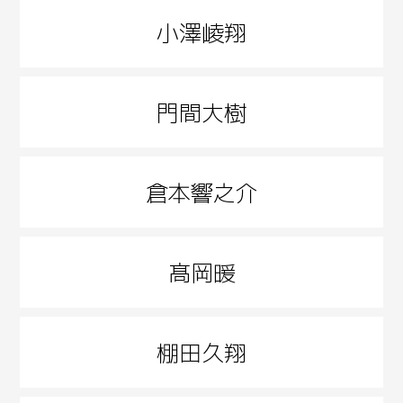
小澤崚翔
門間大樹
倉本響之介
髙岡暖
棚田久翔