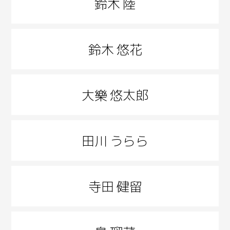
鈴木 陸
鈴木 悠花
大樂 悠太郎
田川 うらら
寺田 健留