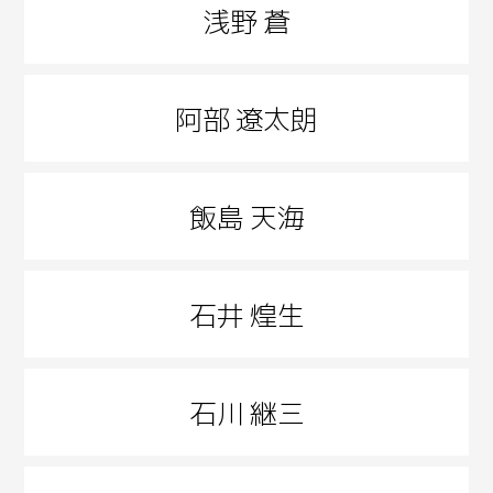
浅野 蒼
阿部 遼太朗
飯島 天海
石井 煌生
石川 継三