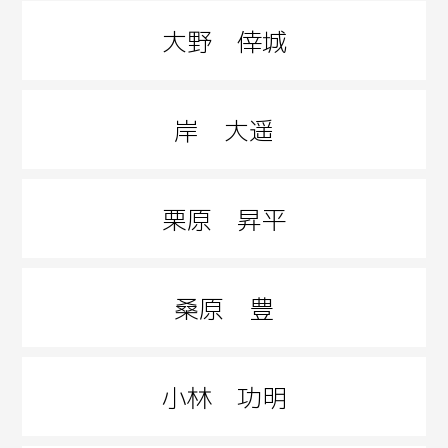
大野 倖城
岸 大遥
栗原 昇平
桑原 豊
小林 功明