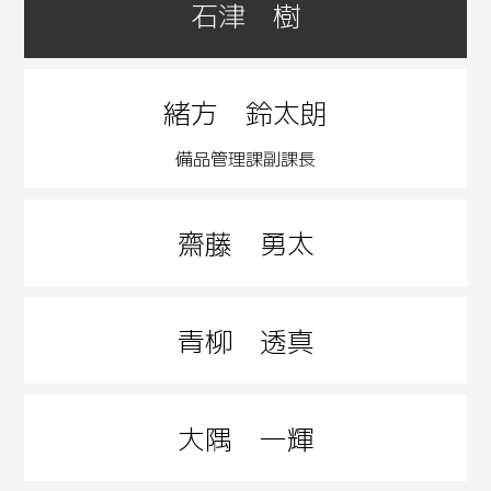
石津 樹
緒方 鈴太朗
備品管理課副課長
齋藤 勇太
青柳 透真
大隅 一輝