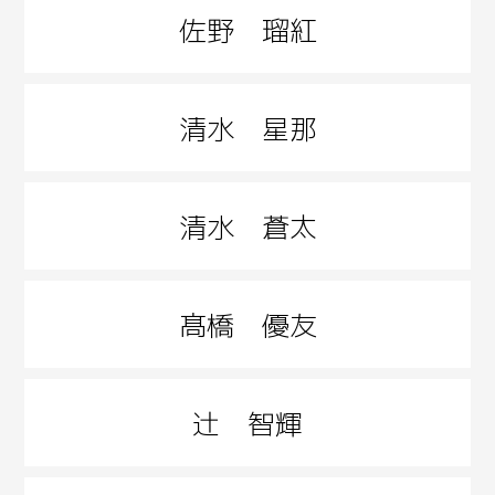
佐野 瑠紅
清水 星那
清水 蒼太
髙橋 優友
辻 智輝