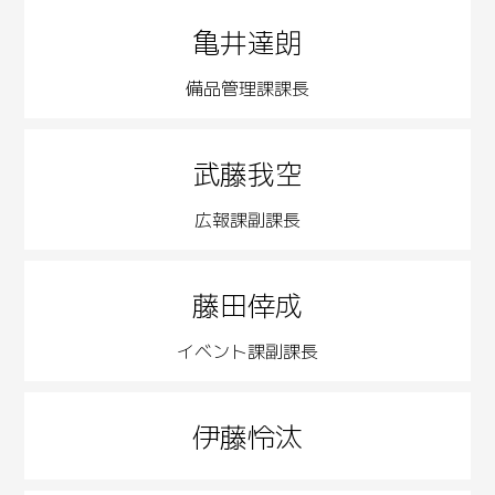
亀井達朗
備品管理課課長
武藤我空
広報課副課長
藤田倖成
イベント課副課長
伊藤怜汰