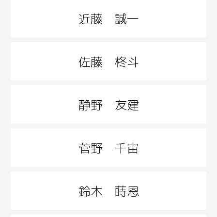
近藤 誠一
佐藤 柊斗
静野 友建
菅野 千宙
鈴木 蒔恩