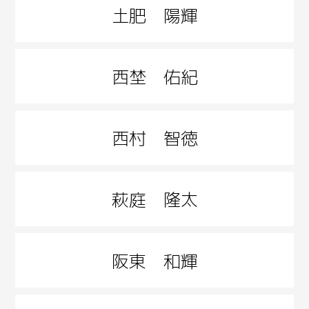
土肥 陽輝
西埜 佑紀
西村 智徳
萩庭 隆太
阪東 和輝