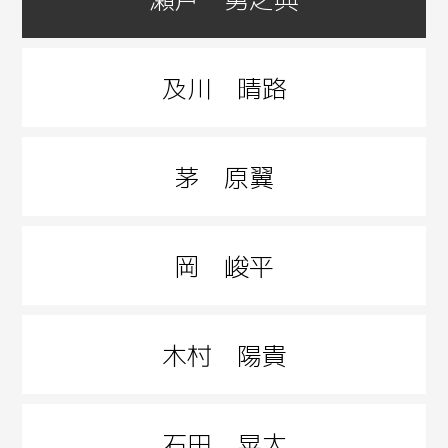
及川 晴路
茅 原翼
岡 峻平
木村 陽貴
石田 晃太