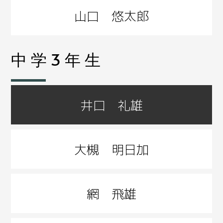
山口 悠太郎
中学3年生
井口 礼雄
大槻 明日加
網 飛雄