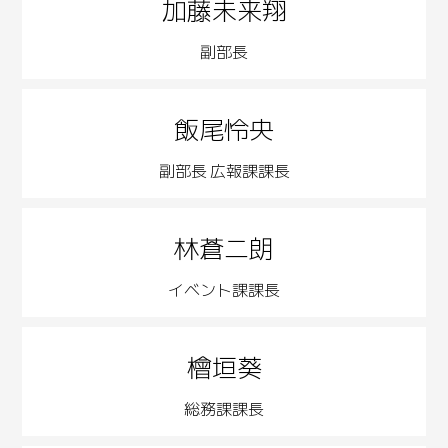
加藤未来翔
副部長
飯尾怜央
副部長 広報課課長
林蒼二朗
イベント課課長
檜垣葵
総務課課長