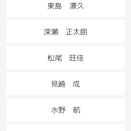
東島 凛久
深瀬 正太朗
松尾 旺佳
見崎 成
水野 航