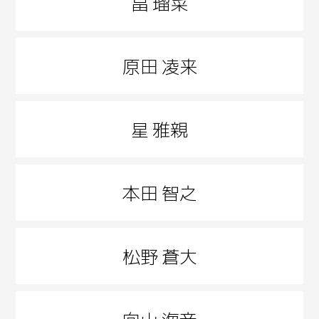
畠 瑠菜
原田 凌来
星 雅親
本田 智之
松野 蒼大
向山 海音