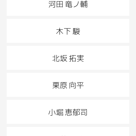
河田 竜ノ輔
木下 駿
北坂 拓実
栗原 向平
小堀 恵郁司