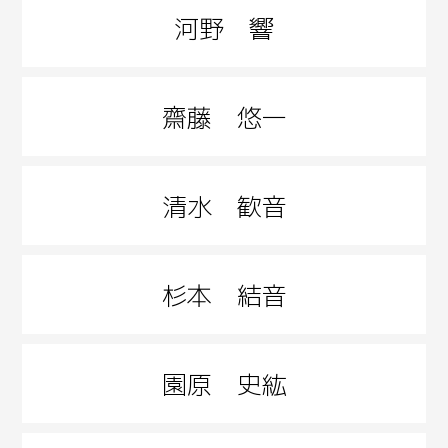
河野 響
齋藤 悠一
清水 歓音
杉本 結音
園原 史紘