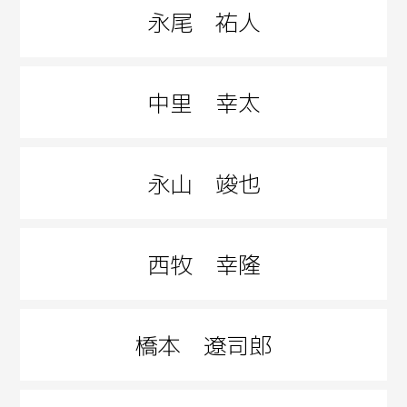
永尾 祐人
中里 幸太
永山 竣也
西牧 幸隆
橋本 遼司郎