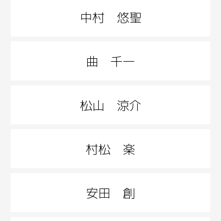
中村 悠聖
曲 千一
松山 涼介
村松 楽
安田 創