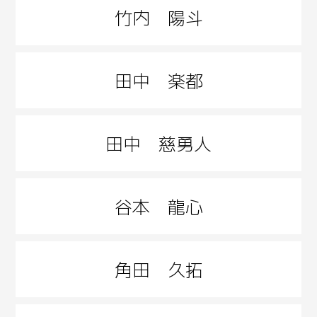
竹内 陽斗
田中 楽都
田中 慈勇人
谷本 龍心
角田 久拓