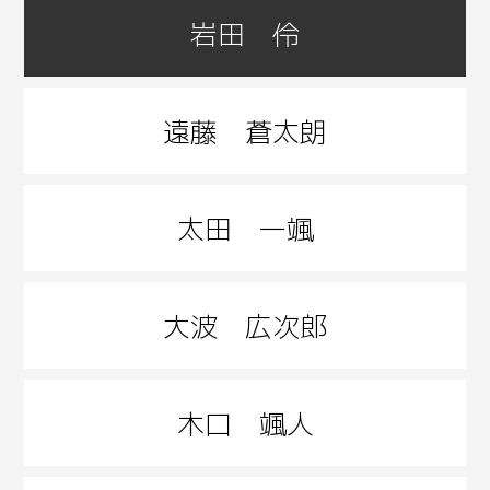
岩田 伶
遠藤 蒼太朗
太田 一颯
大波 広次郎
木口 颯人