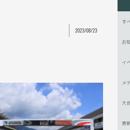
す
2023/08/23
お
イ
メ
大
更