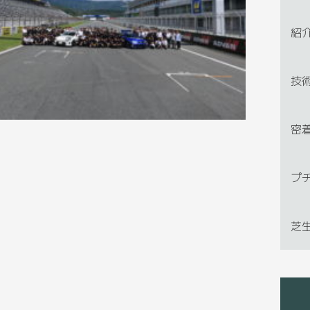
紹
技
密
プ
芝