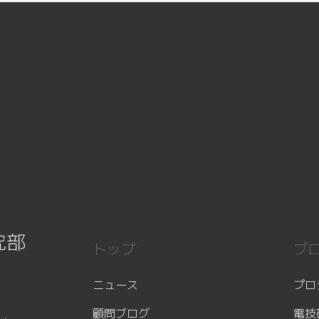
究部
トップ
プ
ニュース
プロ
顧問ブログ
電技