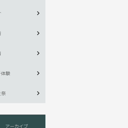
介
術
着
チ体験
生祭
アーカイブ