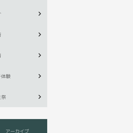
介
術
着
チ体験
生祭
アーカイブ