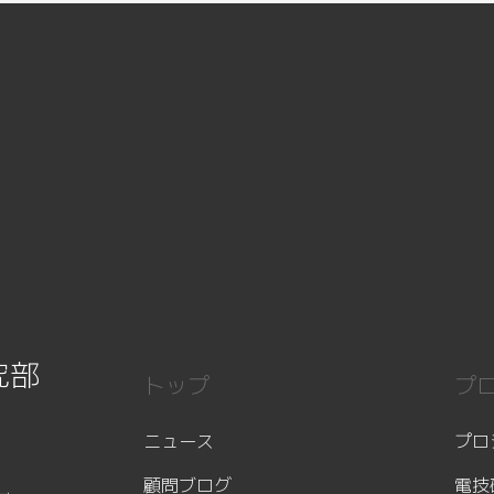
究部
トップ
プ
ニュース
プロ
顧問ブログ
電技