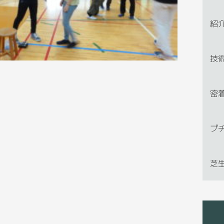
紹
技
密
プ
芝