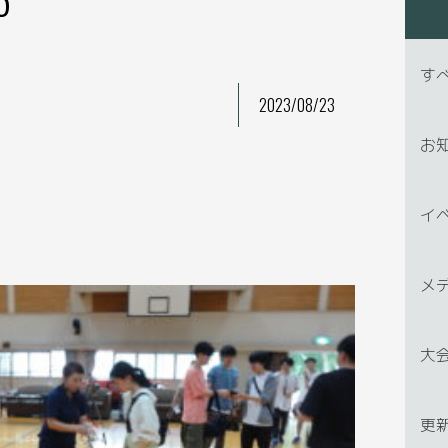
す
2023/08/23
お
イ
メ
大
更