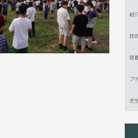
紹
技
密
プ
芝