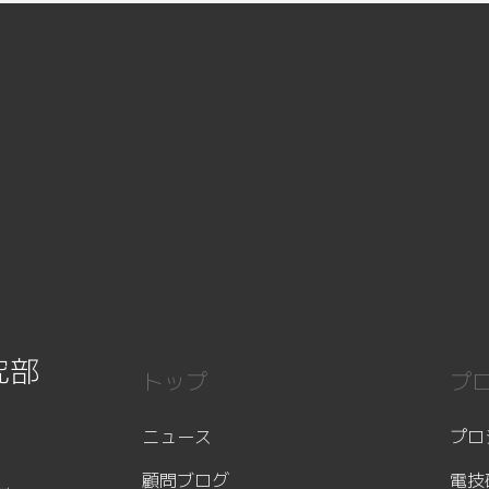
究部
トップ
プ
ニュース
プロ
顧問ブログ
電技