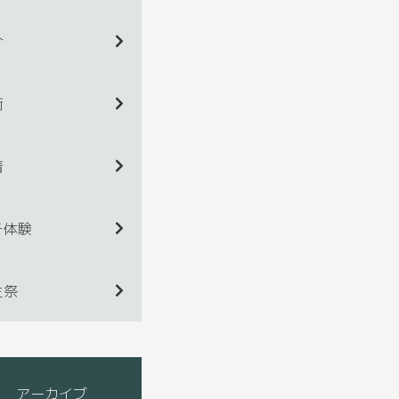
介
術
着
チ体験
生祭
アーカイブ