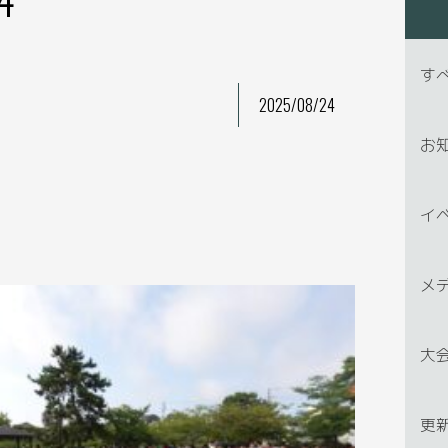
す
2025/08/24
お
イ
メ
大
更