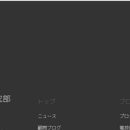
究部
トップ
プ
ニュース
プロ
顧問ブログ
電技