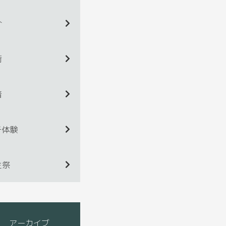
介
術
着
チ体験
生祭
アーカイブ