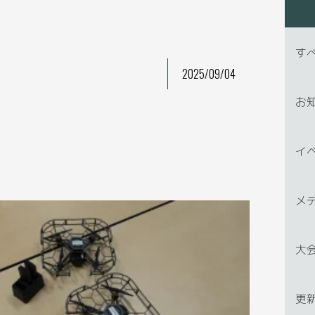
す
2025/09/04
お
イ
メ
大
更