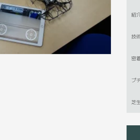
紹
技
密
プ
芝